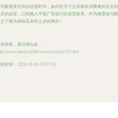
在无数视觉充斥的信息时代，如何在方寸之间获取消费者的目光
心灵的反应，已然融入平面广告设计的深层探求。作为继墨色与
之下相当体味且未经止步的脚步,\
如若转载，请注明出处：
tp://www.dianying556.com/product/92.html
新时间：2026-08-06 05:51:55